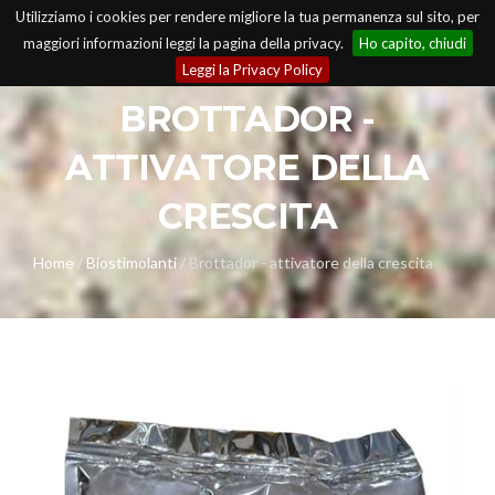
Utilizziamo i cookies per rendere migliore la tua permanenza sul sito, per
maggiori informazioni leggi la pagina della privacy.
Ho capito, chiudi
Leggi la Privacy Policy
BROTTADOR -
A
ATTIVATORE DELLA
CRESCITA
Home
/
Biostimolanti
/
Brottador - attivatore della crescita