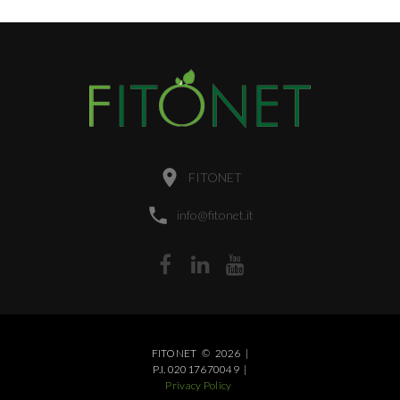
FITONET
info@fitonet.it
FITONET
©
2026
|
P.I. 02017670049
|
Privacy Policy