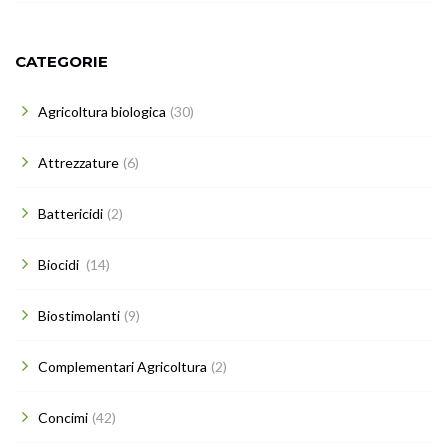
CATEGORIE
Agricoltura biologica
(30)
Attrezzature
(6)
Battericidi
(2)
Biocidi
(14)
Biostimolanti
(9)
Complementari Agricoltura
(2)
Concimi
(42)