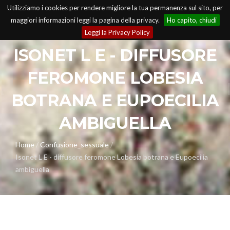
Utilizziamo i cookies per rendere migliore la tua permanenza sul sito, per
maggiori informazioni leggi la pagina della privacy.
Ho capito, chiudi
Leggi la Privacy Policy
ISONET L E - DIFFUSORE
FEROMONE LOBESIA
A
BOTRANA E EUPOECILIA
AMBIGUELLA
Home
/
Confusione_sessuale
/
Isonet L E - diffusore feromone Lobesia botrana e Eupoecilia
ambiguella