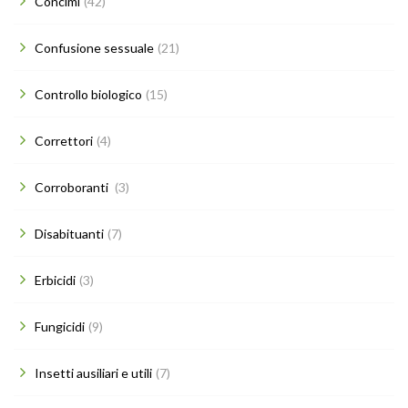
Concimi
(42)
Confusione sessuale
(21)
Controllo biologico
(15)
Correttori
(4)
Corroboranti
(3)
Disabituanti
(7)
Erbicidi
(3)
Fungicidi
(9)
Insetti ausiliari e utili
(7)