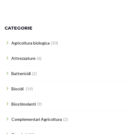
CATEGORIE
Agricoltura biologica
(30)
Attrezzature
(6)
Battericidi
(2)
Biocidi
(14)
Biostimolanti
(9)
Complementari Agricoltura
(2)