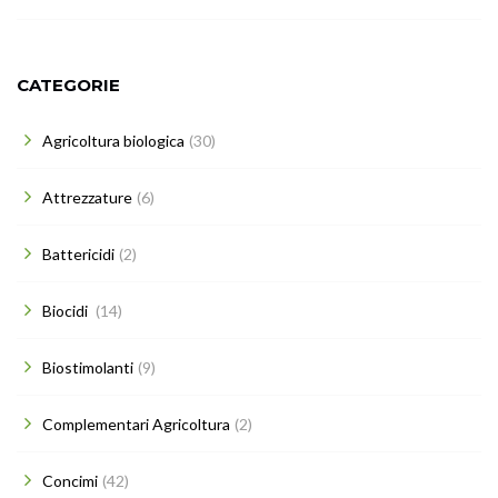
CATEGORIE
Agricoltura biologica
(30)
Attrezzature
(6)
Battericidi
(2)
Biocidi
(14)
Biostimolanti
(9)
Complementari Agricoltura
(2)
Concimi
(42)