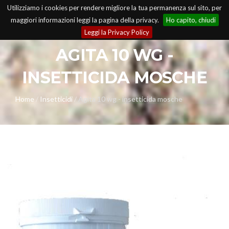
Utilizziamo i cookies per rendere migliore la tua permanenza sul sito, per
maggiori informazioni leggi la pagina della privacy.
Ho capito, chiudi
Leggi la Privacy Policy
AGITA 10 WG -
E
INSETTICIDA MOSCHE
Home
/
Insetticidi
/
Agita 10 wg - insetticida mosche