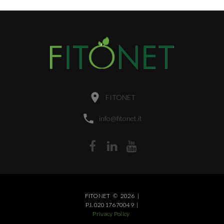
FITONET
info@fitonet.it
FITONET
©
2026
|
P.I. 02017670049
|
Privacy Policy