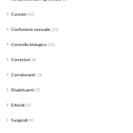
Concimi
(42)
Confusione sessuale
(21)
Controllo biologico
(15)
Correttori
(4)
Corroboranti
(3)
Disabituanti
(7)
Erbicidi
(3)
Fungicidi
(9)