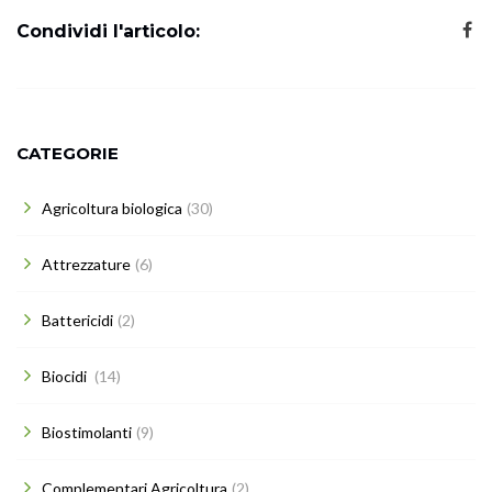
Condividi l'articolo:
CATEGORIE
Agricoltura biologica
(30)
Attrezzature
(6)
Battericidi
(2)
Biocidi
(14)
Biostimolanti
(9)
Complementari Agricoltura
(2)