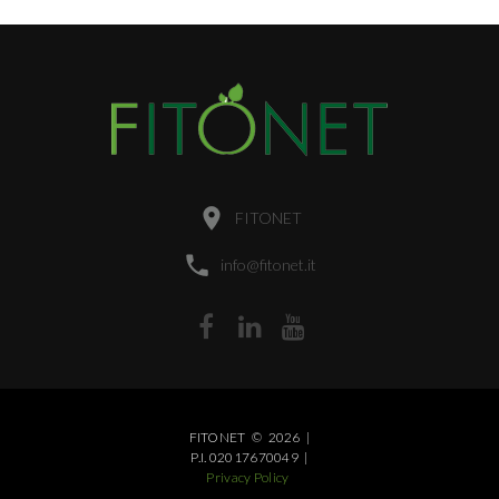
FITONET
info@fitonet.it
FITONET
©
2026
|
P.I. 02017670049
|
Privacy Policy