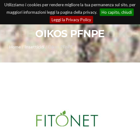
Utilizziamo i cookies per rendere migliore la tua permanenza sul sito, per
maggiori informazioni leggi la pagina della privacy.
Ho capito, chiudi
Leggi la Privacy Policy
 PFNPE
OIKOS PFNPE
OIKOS
Home
/
Insetticidi
/
Oikos PFnPE