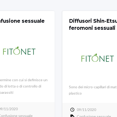
fusione sessuale
Diffusori Shin-Ets
feromoni sessuali
termine con cui si definisce un
 di lotta o di controllo di
Sono dei micro-capillari di mat
parassiti
plastico
09/11/2020
09/11/2020
Confusione sessuale
Confusione sessuale